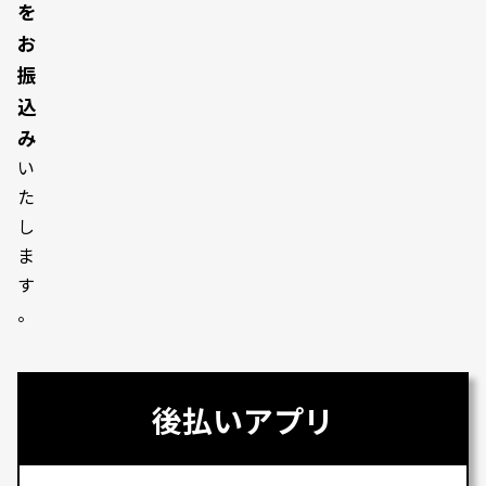
を
お
振
込
み
い
た
し
ま
す
。
後払いアプリ