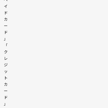
イ
ド
カ
ー
ド
」
「
ク
レ
ジ
ッ
ト
カ
ー
ド
」