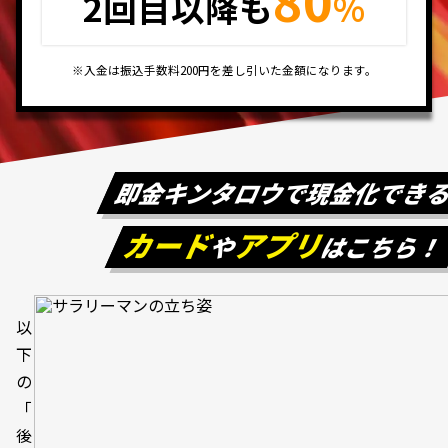
2回目以降も
%
※入金は振込手数料200円を差し引いた金額になります。
即金キンタロウで現金化でき
カード
アプリ
や
はこちら
以
下
の
「
後