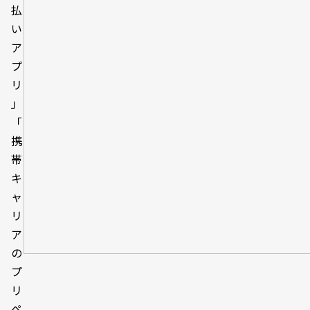
払
い
ア
プ
リ
」
「
携
帯
キ
ャ
リ
ア
の
プ
リ
ペ