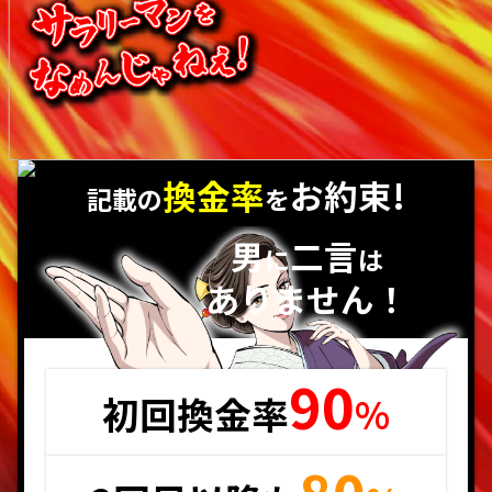
換金率
お約束!
記載の
を
男
二言
に
は
ありません！
90
初回換金率
%
80